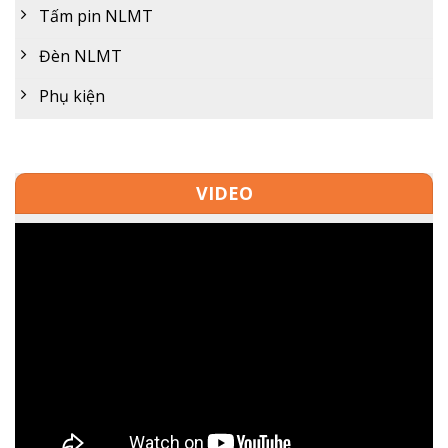
Tấm pin NLMT
Đèn NLMT
Phụ kiện
VIDEO