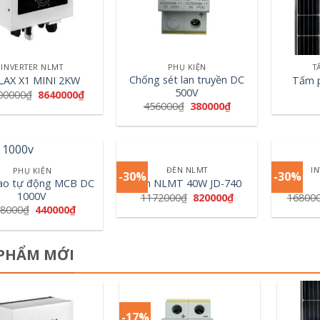
+
+
INVERTER NLMT
PHỤ KIỆN
T
Chống sét lan truyền DC
LAX X1 MINI 2KW
Tấm 
500V
00000
₫
8640000
₫
456000
₫
380000
₫
+
+
ĐÈN NLMT
I
PHỤ KIỆN
-30%
-30%
ao tự động MCB DC
Đèn NLMT 40W JD-740
1000V
1172000
₫
820000
₫
16800
8000
₫
440000
₫
PHẨM MỚI
-17%