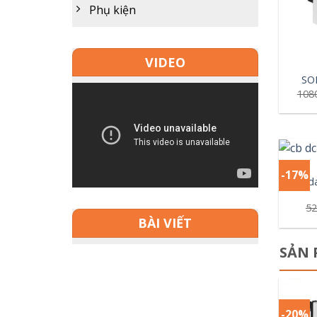
Phụ kiện
+
VIDEO
SO
108
+
-17%
Cầu d
52
BÀI VIẾT
SẢN 
-20%