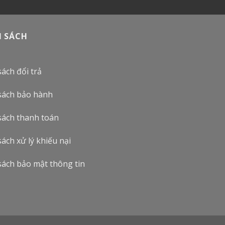
H SÁCH
ách đổi trả
sách bảo hành
sách thanh toán
ách xử lý khiếu nại
sách bảo mật thông tin