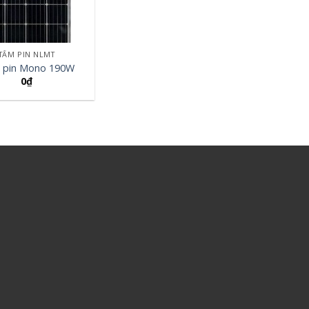
TẤM PIN NLMT
 pin Mono 190W
0
₫