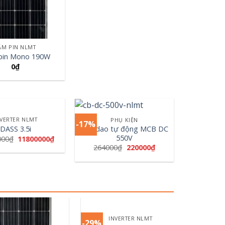
ẤM PIN NLMT
pin Mono 190W
0
₫
+
NVERTER NLMT
PHỤ KIỆN
-17%
Cầu dao tự động MCB DC
DASS 3.5i
550V
000
₫
11800000
₫
264000
₫
220000
₫
+
+
INVERTER NLMT
-29%
-17%