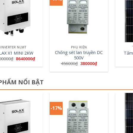
+
+
INVERTER NLMT
PHỤ KIỆN
Chống sét lan truyền DC
LAX X1 MINI 2KW
Tấm
500V
00000
₫
8640000
₫
456000
₫
380000
₫
PHẨM NỔI BẬT
-17%