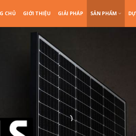
G CHỦ
GIỚI THIỆU
GIẢI PHÁP
SẢN PHẨM
DỰ