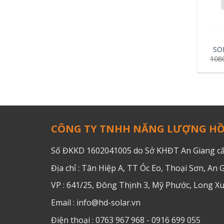
+
SO
108
CÔNG TY TNHH NĂNG LƯỢNG H
Số ĐKKD 1602041005 do Sở KHĐT An Giang cấ
Địa chỉ : Tân Hiệp A, TT Óc Eo, Thoại Sơn, An 
VP : 641/25, Đông Thịnh 3, Mỹ Phước, Long X
Email : info@hd-solar.vn
Điện thoại : 0763 967 968 - 0916 699 055