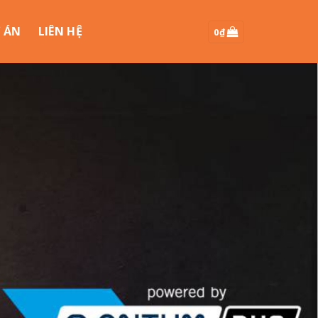
 ÁN
LIÊN HỆ
0
₫