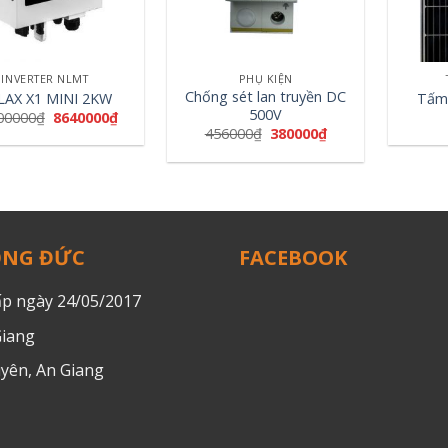
+
+
INVERTER NLMT
PHỤ KIỆN
Chống sét lan truyền DC
LAX X1 MINI 2KW
Tấm
500V
00000
₫
8640000
₫
456000
₫
380000
₫
ỒNG ĐỨC
FACEBOOK
p ngày 24/05/2017
Giang
uyên, An Giang