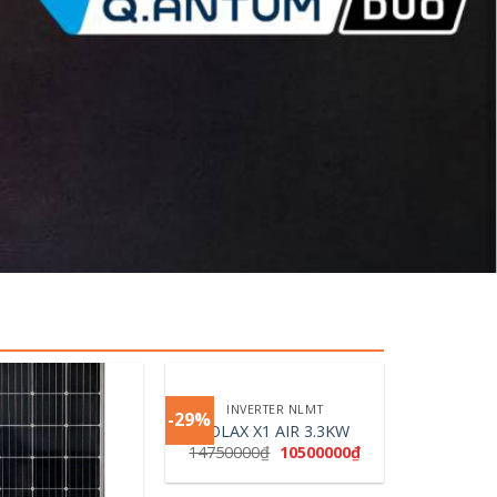
+
INVERTER NLMT
-29%
SOLAX X1 AIR 3.3KW
14750000
₫
10500000
₫