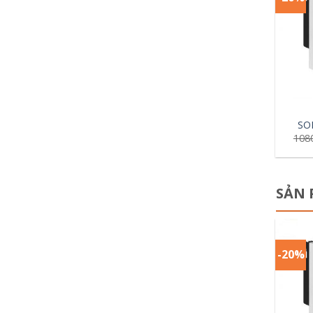
+
SO
108
SẢN 
-20%