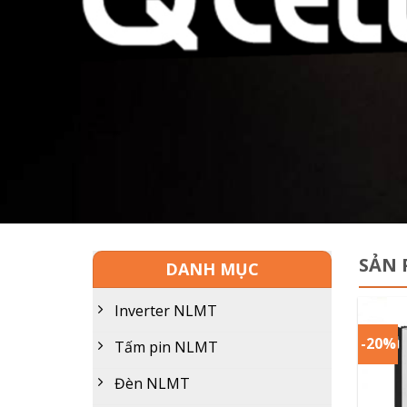
SẢN 
DANH MỤC
Inverter NLMT
-20%
Tấm pin NLMT
Đèn NLMT