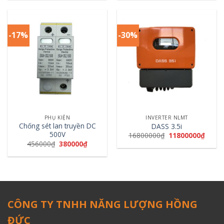
-17%
-30%
PHỤ KIỆN
INVERTER NLMT
Chống sét lan truyền DC
DASS 3.5i
500V
16800000
₫
11800000
₫
456000
₫
380000
₫
CÔNG TY TNHH NĂNG LƯỢNG HỒNG
ĐỨC