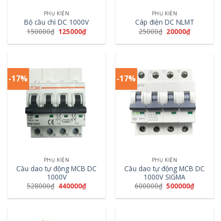
PHỤ KIỆN
PHỤ KIỆN
Bộ cầu chì DC 1000V
Cáp điện DC NLMT
150000
₫
125000
₫
25000
₫
20000
₫
-17%
-17%
PHỤ KIỆN
PHỤ KIỆN
Cầu dao tự động MCB DC
Cầu dao tự động MCB DC
1000V
1000V SIGMA
528000
₫
440000
₫
600000
₫
500000
₫