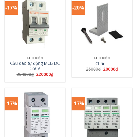
-17%
-20%
PHỤ KIỆN
PHỤ KIỆN
Cầu dao tự động MCB DC
Chân L
550V
25000
₫
20000
₫
264000
₫
220000
₫
-17%
-17%