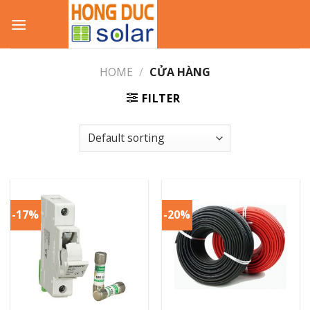
Skip
to
content
HOME
/
CỬA HÀNG
FILTER
-17%
-20%